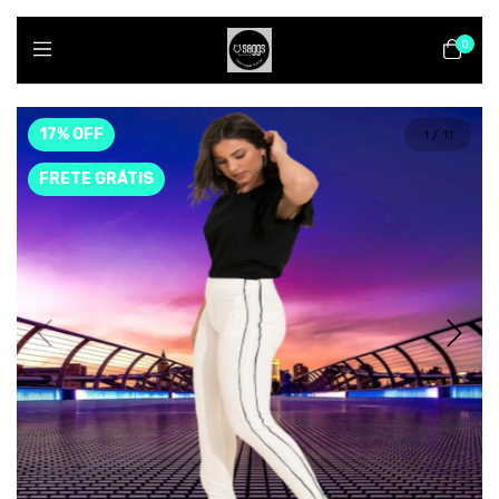
0
17
%
OFF
1
/
11
FRETE GRÁTIS