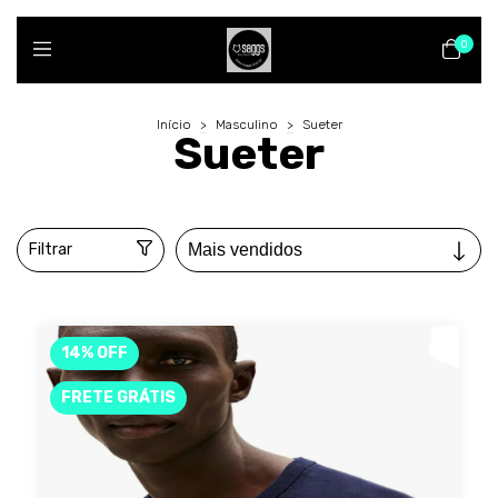
0
Início
>
Masculino
>
Sueter
Sueter
Filtrar
14
%
OFF
FRETE GRÁTIS