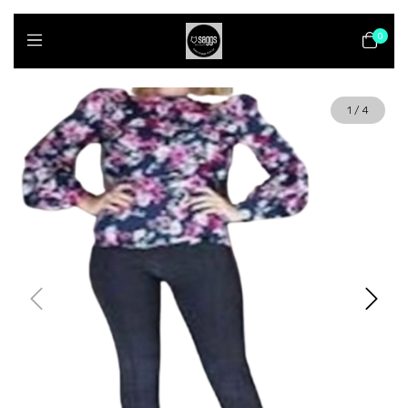
0
1
/
4