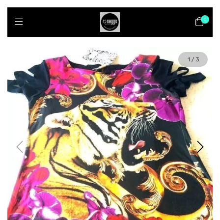
0
1
/
3